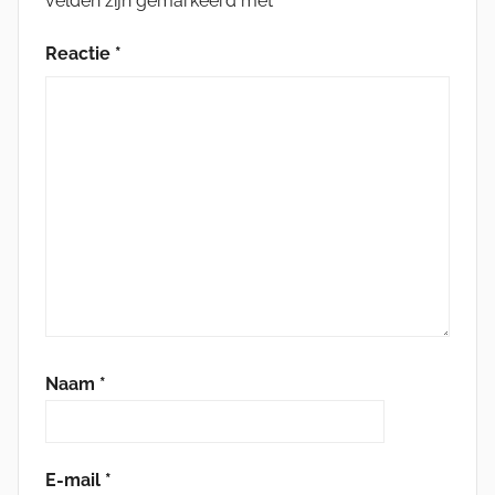
velden zijn gemarkeerd met
*
Reactie
*
Naam
*
E-mail
*