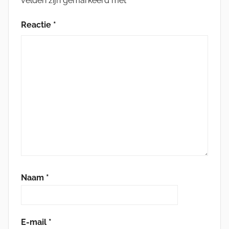
velden zijn gemarkeerd met
*
Reactie
*
Naam
*
E-mail
*