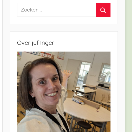
Zoeken
naar:
Zoeken
Over juf Inger