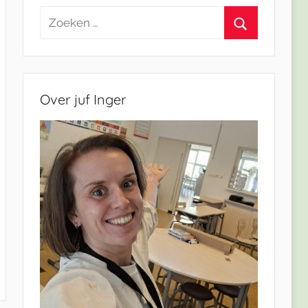
Zoeken
naar:
Zoeken
Over juf Inger