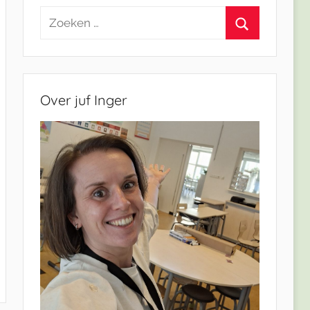
Zoeken
naar:
Zoeken
Over juf Inger