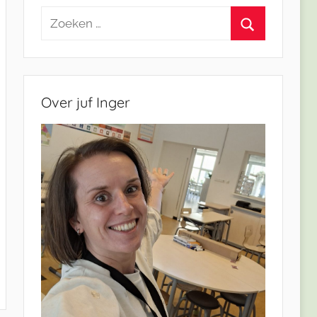
Zoeken
naar:
Zoeken
Over juf Inger