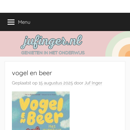
Ga
jufinger.nl
Genieten
naar
in
de
Menu
het
inhoud
onderwijs
vogel en beer
Geplaatst op
15 augustus 2025
door
Juf Inger