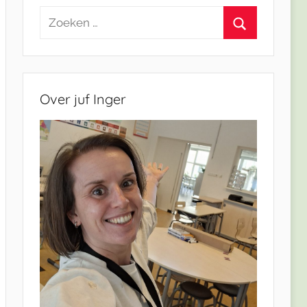
Zoeken
naar:
Zoeken
Over juf Inger