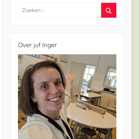
Zoeken
naar:
Zoeken
Over juf Inger