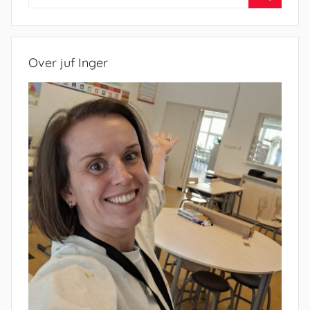
naar:
Zoeken
Over juf Inger