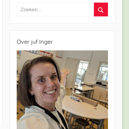
Zoeken
naar:
Zoeken
Over juf Inger