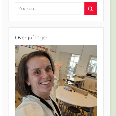
Zoeken
naar:
Zoeken
Over juf Inger