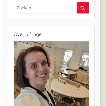
Zoeken
naar:
Zoeken
Over juf Inger