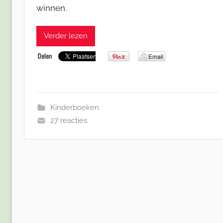
winnen.
Verder lezen
Kinderboeken
27 reacties