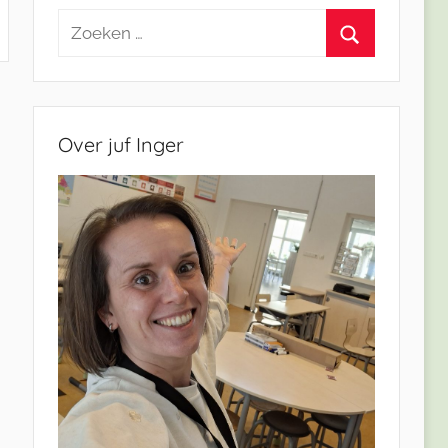
Zoeken
naar:
Zoeken
Over juf Inger