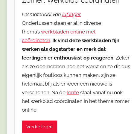
Zomer: Werkblad coördinaten
Lesmateriaal van
juf Inger
Ondertussen staan er al in diverse
thema’s
werkbladen online met
coördinaten
.
Ik vind deze werkbladen fijn
werken als dagstarter en merk dat
leerlingen er enthousiast op reageren.
Zeker
als ze doorhebben hoe het werkt en ze dit dus
eigenlijk foutloos kunnen maken, zijn ze
helemaal blij als er weer een nieuwe is
verschenen. Na de
lente
staat vanaf nu ook
het werkblad coördinaten in het thema zomer
online.
Verder lezen