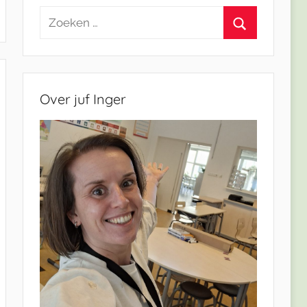
Zoeken
naar:
Zoeken
Over juf Inger