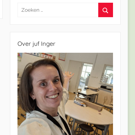
Zoeken
naar:
Zoeken
Over juf Inger