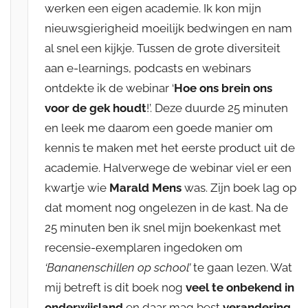
werken een eigen academie. Ik kon mijn
nieuwsgierigheid moeilijk bedwingen en nam
al snel een kijkje. Tussen de grote diversiteit
aan e-learnings, podcasts en webinars
ontdekte ik de webinar ‘
Hoe ons brein ons
voor de gek houdt
!’. Deze duurde 25 minuten
en leek me daarom een goede manier om
kennis te maken met het eerste product uit de
academie. Halverwege de webinar viel er een
kwartje wie
Marald Mens
was. Zijn boek lag op
dat moment nog ongelezen in de kast. Na de
25 minuten ben ik snel mijn boekenkast met
recensie-exemplaren ingedoken om
‘Bananenschillen op school’
te gaan lezen. Wat
mij betreft is dit boek nog
veel te onbekend in
onderwijsland
en daar mag best
verandering