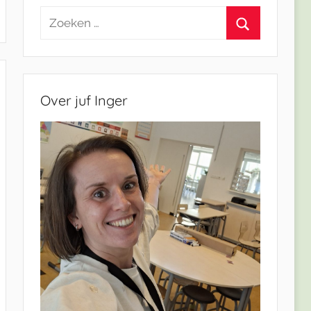
Zoeken
naar:
Zoeken
Over juf Inger