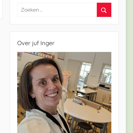
Zoeken
naar:
Zoeken
Over juf Inger