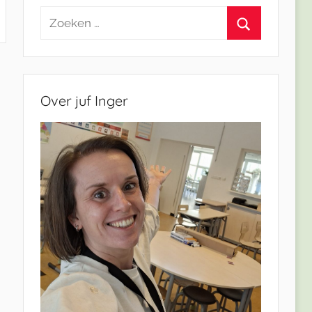
Zoeken
naar:
Zoeken
Over juf Inger