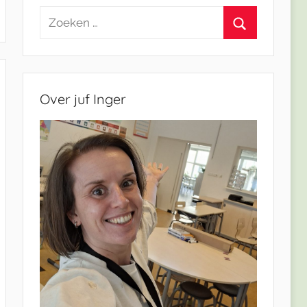
Zoeken
naar:
Zoeken
Over juf Inger