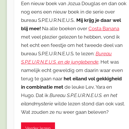
Een nieuw boek van Jozua Douglas en dan ook
nog eens een nieuw boek in de serie over
bureau S.P.E.U.R.N.E.U.S..
Mij krijg je daar wel
blij mee!
Na alle boeken over
Costa Banana
met veel plezier gelezen te hebben, vond ik
het echt een feestje om het tweede deel van
bureau S.P.E.U.R.N.E.U.S. te lezen:
Bureau
S.P.E.U.R.N.E.U.S. en de junglebende
. Het was
namelijk echt geweldig om daarin waar even
terug te gaan naar
het eiland vol gekkigheid
in combinatie met
de leuke Lev, Yara en
Hugo. Dat ik
Bureau S.P.E.U.R.N.E.U.S. en het
eilandmysterie
wilde lezen stond dan ook vast.
Wat zouden ze nu weer gaan beleven?
Verder lezen