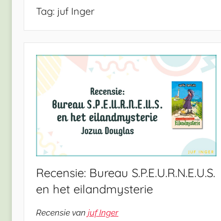
Tag:
juf Inger
Recensie: Bureau S.P.E.U.R.N.E.U.S.
en het eilandmysterie
Recensie van
juf Inger