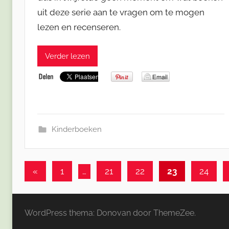
uit deze serie aan te vragen om te mogen
lezen en recenseren.
Verder lezen
Kinderboeken
Berichten
Vorige
«
1
…
21
22
23
24
berichten
paginering
WordPress thema: Donovan door ThemeZee.