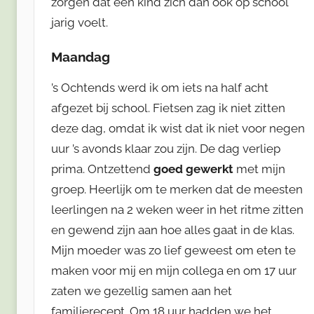
zorgen dat een kind zich dan ook op school
jarig voelt.
Maandag
’s Ochtends werd ik om iets na half acht
afgezet bij school. Fietsen zag ik niet zitten
deze dag, omdat ik wist dat ik niet voor negen
uur ’s avonds klaar zou zijn. De dag verliep
prima. Ontzettend
goed gewerkt
met mijn
groep. Heerlijk om te merken dat de meesten
leerlingen na 2 weken weer in het ritme zitten
en gewend zijn aan hoe alles gaat in de klas.
Mijn moeder was zo lief geweest om eten te
maken voor mij en mijn collega en om 17 uur
zaten we gezellig samen aan het
familierecept. Om 18 uur hadden we het