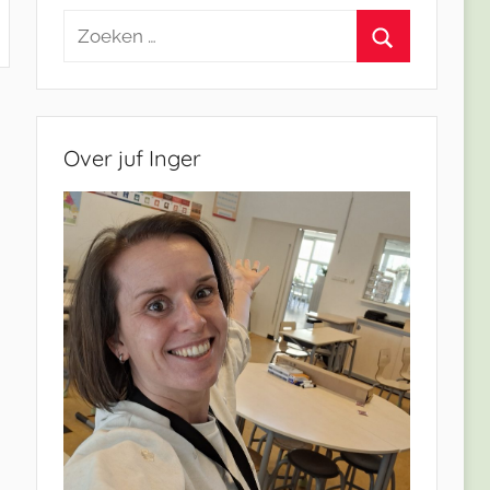
Zoeken
naar:
Zoeken
Over juf Inger