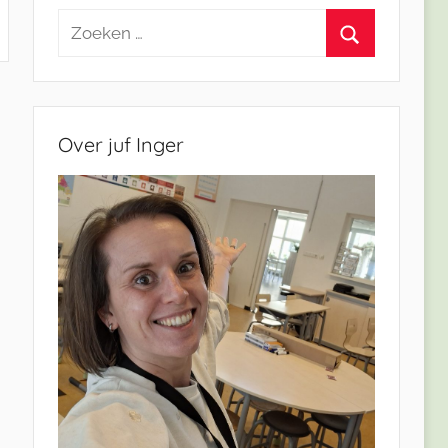
Zoeken
naar:
Zoeken
Over juf Inger