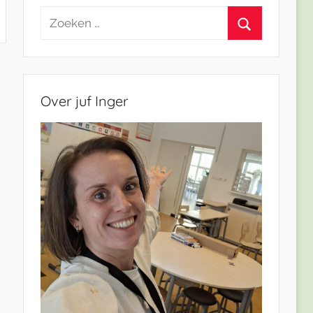
Zoeken
naar:
Zoeken
Over juf Inger