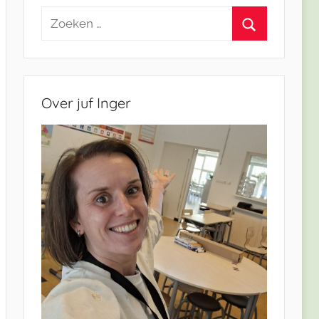
Zoeken
naar:
Zoeken
Over juf Inger