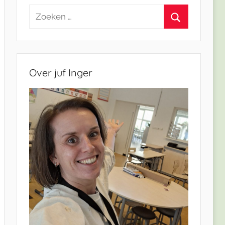
Zoeken
naar:
Zoeken
Over juf Inger