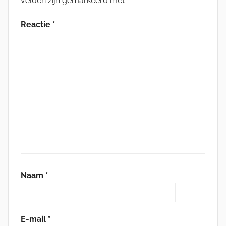
velden zijn gemarkeerd met
*
Reactie
*
Naam
*
E-mail
*