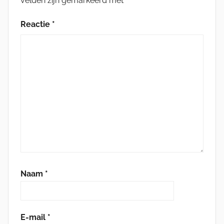
velden zijn gemarkeerd met
*
Reactie
*
Naam
*
E-mail
*