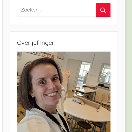
Zoeken
naar:
Zoeken
Over juf Inger