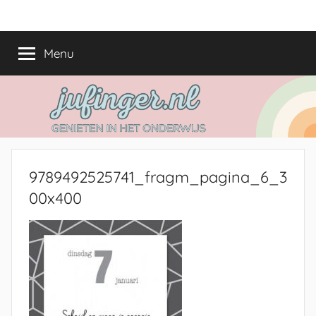
Ga
jufinger.nl
Genieten
naar
in
de
Menu
het
inhoud
onderwijs
9789492525741_fragm_pagina_6_3
00x400