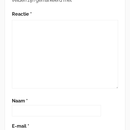
velden zijn gemarkeerd met
*
Reactie
*
Naam
*
E-mail
*