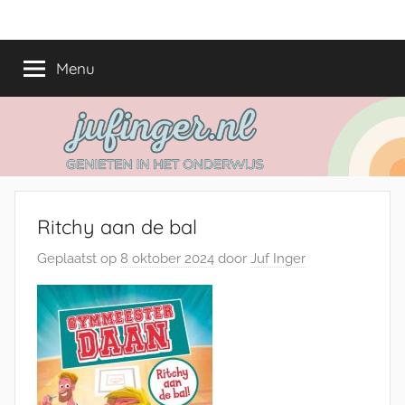
Ga
jufinger.nl
Genieten
naar
in
de
Menu
het
inhoud
onderwijs
Ritchy aan de bal
Geplaatst op
8 oktober 2024
door
Juf Inger