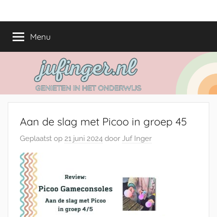
Ga
jufinger.nl
Genieten
naar
in
de
Menu
het
inhoud
onderwijs
Aan de slag met Picoo in groep 45
Geplaatst op
21 juni 2024
door
Juf Inger