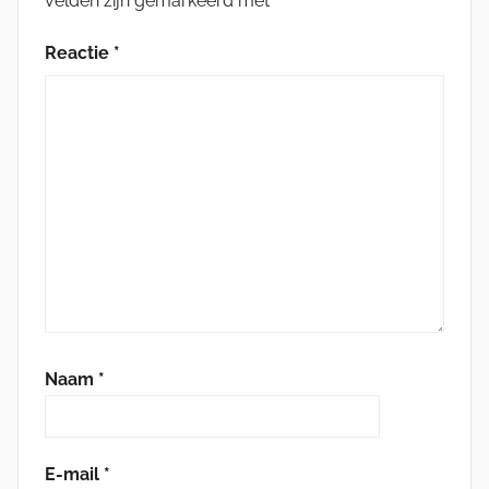
velden zijn gemarkeerd met
*
Reactie
*
Naam
*
E-mail
*