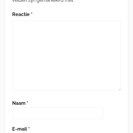
velden zijn gemarkeerd met
*
Reactie
*
Naam
*
E-mail
*