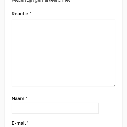
velden zijn gemarkeerd met
*
Reactie
*
Naam
*
E-mail
*