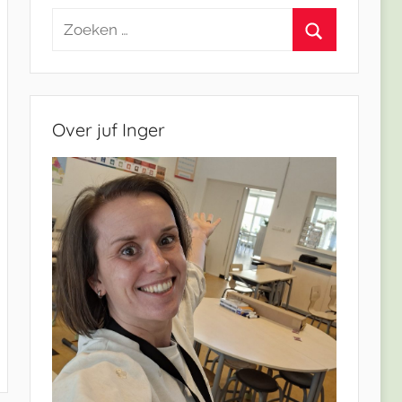
Zoeken
naar:
Zoeken
Over juf Inger