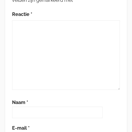
velden zijn gemarkeerd met
*
Reactie
*
Naam
*
E-mail
*