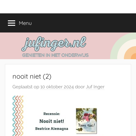
Ga
jufinger.nl
Genieten
naar
in
de
Menu
het
inhoud
onderwijs
nooit niet (2)
Geplaatst op
10 oktober 2024
door
Juf Inger