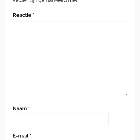
velden zijn gemarkeerd met
*
Reactie
*
Naam
*
E-mail
*