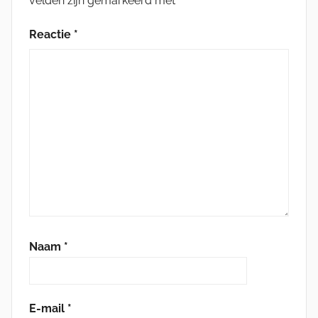
velden zijn gemarkeerd met
*
Reactie
*
Naam
*
E-mail
*