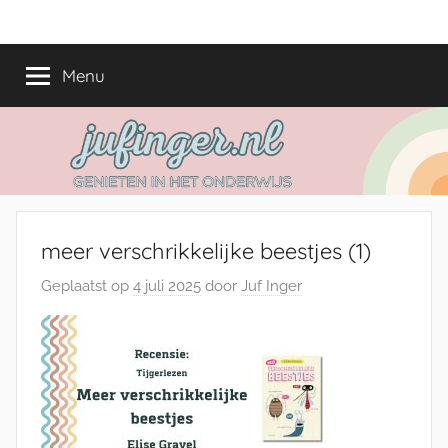
Ga
jufinger.nl
Genieten
naar
in
de
Menu
het
inhoud
onderwijs
meer verschrikkelijke beestjes (1)
Geplaatst op
4 juli 2025
door
Juf Inger