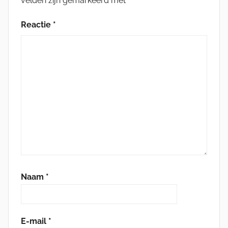
velden zijn gemarkeerd met
*
Reactie
*
Naam
*
E-mail
*