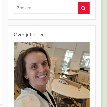
Zoeken
naar:
Zoeken
Over juf Inger