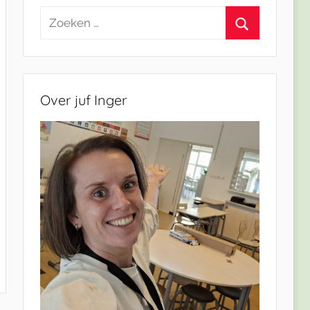
Zoeken
naar:
Zoeken
Over juf Inger