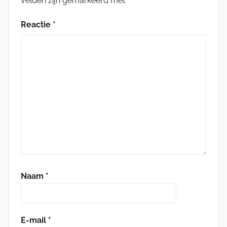
velden zijn gemarkeerd met
*
Reactie
*
Naam
*
E-mail
*