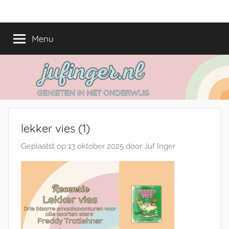
Ga
jufinger.nl
Genieten
naar
in
de
Menu
het
inhoud
onderwijs
lekker vies (1)
Geplaatst op
13 oktober 2025
door
Juf Inger