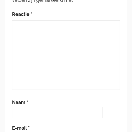
velden zijn gemarkeerd met
*
Reactie
*
Naam
*
E-mail
*