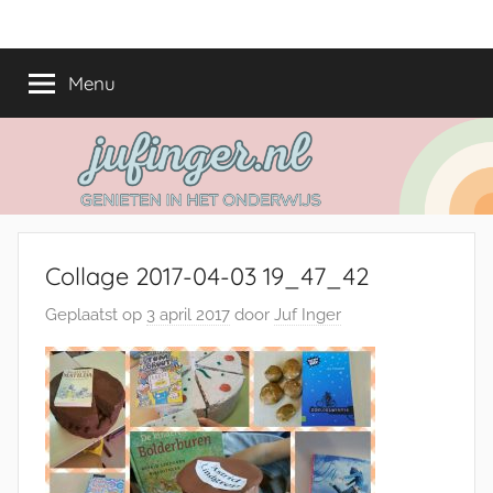
Ga
jufinger.nl
Genieten
naar
in
de
Menu
het
inhoud
onderwijs
Collage 2017-04-03 19_47_42
Geplaatst op
3 april 2017
door
Juf Inger