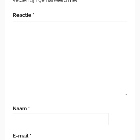
velden zijn gemarkeerd met
*
Reactie
*
Naam
*
E-mail
*