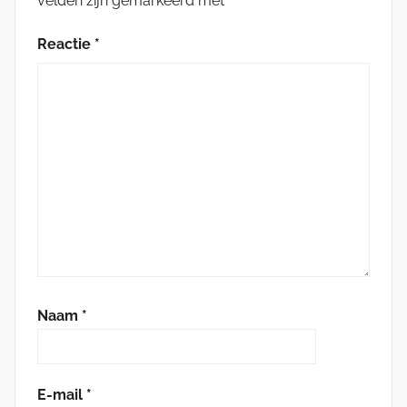
velden zijn gemarkeerd met
*
Reactie
*
Naam
*
E-mail
*