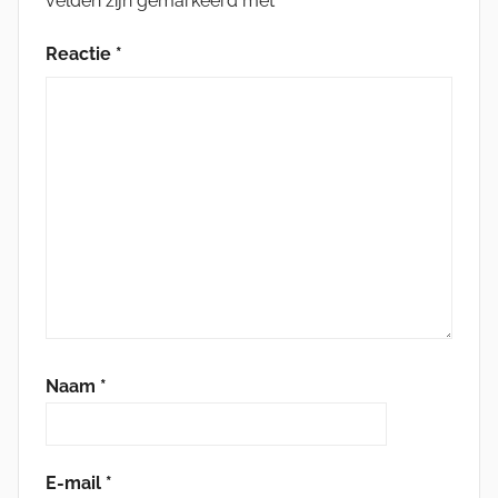
velden zijn gemarkeerd met
*
Reactie
*
Naam
*
E-mail
*