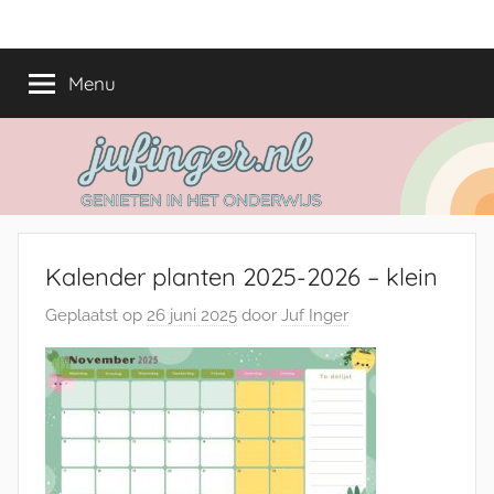
Ga
jufinger.nl
Genieten
naar
in
de
Menu
het
inhoud
onderwijs
Kalender planten 2025-2026 – klein
Geplaatst op
26 juni 2025
door
Juf Inger