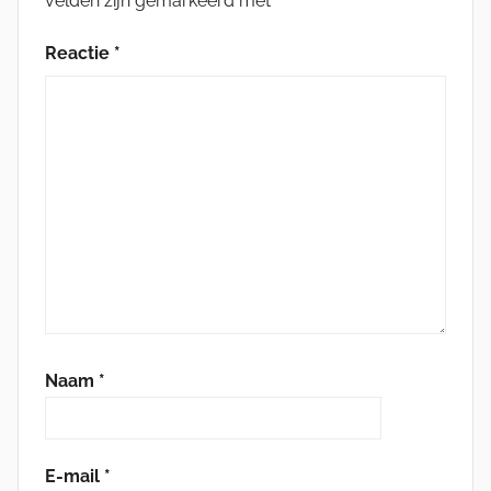
velden zijn gemarkeerd met
*
Reactie
*
Naam
*
E-mail
*