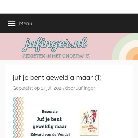
Ga
jufinger.nl
Genieten
naar
in
de
Menu
het
inhoud
onderwijs
juf je bent geweldig maar (1)
Geplaatst op
17 juli 2025
door
Juf Inger