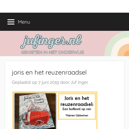
Ga
jufinger.nl
Genieten
naar
in
de
Menu
het
inhoud
onderwijs
joris en het reuzenraadsel
Geplaatst op
7 juni 2019
door
Juf Inger