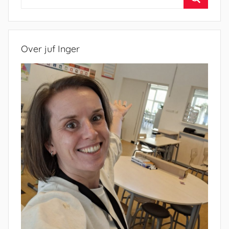
naar:
Zoeken
Over juf Inger